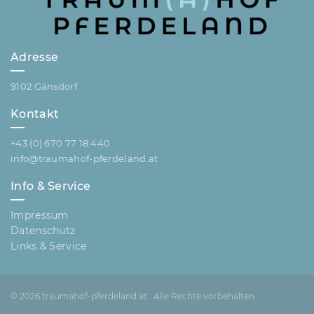
Adresse
9102 Gänsdorf
Kontakt
+43 (0) 670 77 18 440
info@traumahof-pferdeland.at
Info & Service
Impressum
Datenschutz
Links & Service
© 2026 traumahof-pferdeland.at . Alle Rechte vorbehalten