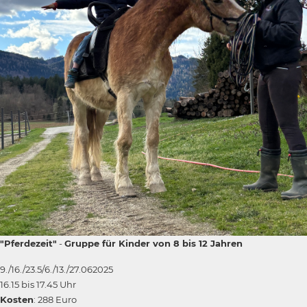
"Pferdezeit"
-
Gruppe für Kinder von 8 bis 12 Jahren
9./16./23.5/6./13./27.062025
16.15 bis 17.45 Uhr
Kosten
: 288 Euro